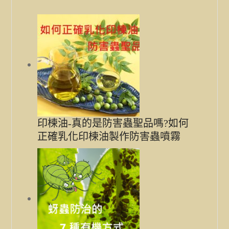
印楝油-真的是防害蟲聖品嗎?如何
正確乳化印楝油製作防害蟲噴霧