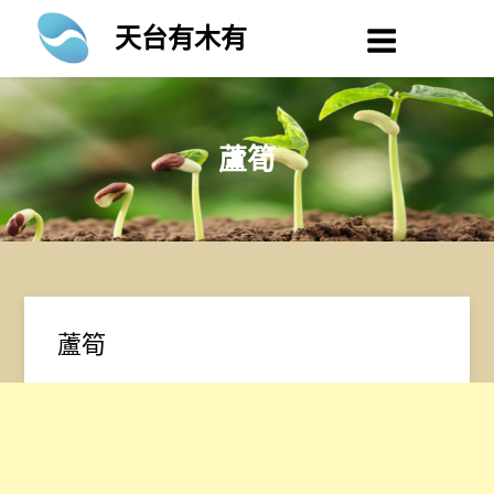
Skip
天台有木有
to
content
蘆筍
蘆筍