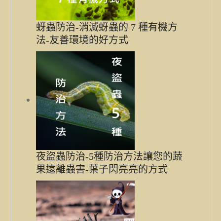
蚜蟲防治-消滅蚜蟲的 7 種有機方
法-友善環境的好方式
夜盜蟲防治-5種防治方法讓您的蔬
果遠離蟲害-葉子閃亮亮的方式