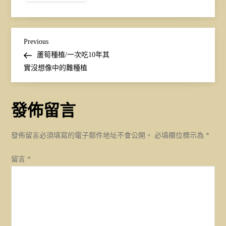
蘆
筍
文
Previous
Previous
Post
蘆筍種植/一次吃10年其
章
實沒想像中的難種植
導
發佈留言
覽
發佈留言必須填寫的電子郵件地址不會公開。
必填欄位標示為
*
留言
*