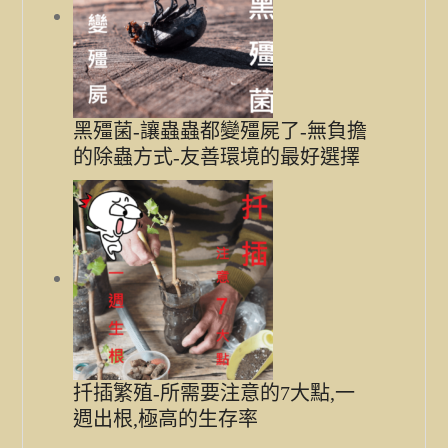
黑殭菌-讓蟲蟲都變殭屍了-無負擔
的除蟲方式-友善環境的最好選擇
扦插繁殖-所需要注意的7大點,一
週出根,極高的生存率