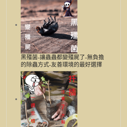
黑殭菌-讓蟲蟲都變殭屍了-無負擔
的除蟲方式-友善環境的最好選擇