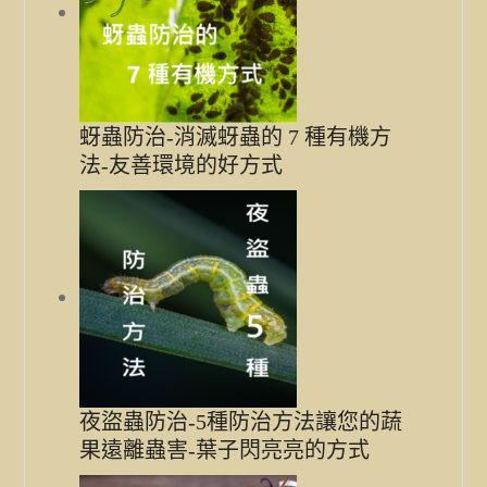
蚜蟲防治-消滅蚜蟲的 7 種有機方
法-友善環境的好方式
夜盜蟲防治-5種防治方法讓您的蔬
果遠離蟲害-葉子閃亮亮的方式