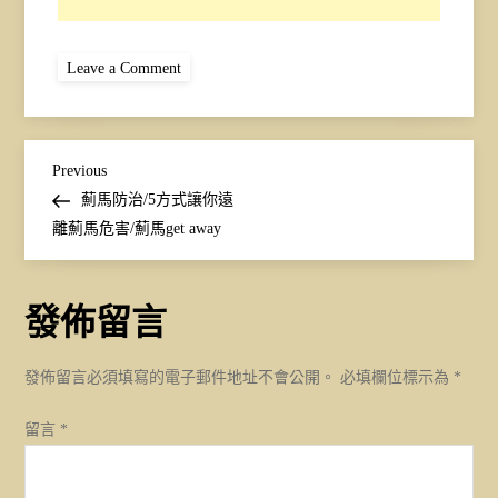
on
Leave a Comment
e1632905349117-
1
文
Previous
Previous
Post
薊馬防治/5方式讓你遠
章
離薊馬危害/薊馬get away
導
發佈留言
覽
發佈留言必須填寫的電子郵件地址不會公開。
必填欄位標示為
*
留言
*