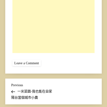
on
Leave a Comment
一
米
菜
園
是
文
什
Previous
Previous
麼
Post
一米菜園-我也能在自家
章
陽台當個城市小農