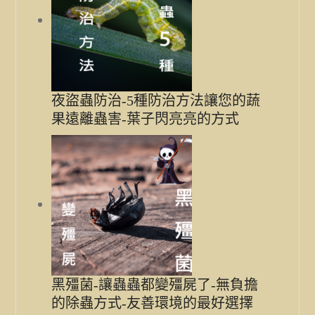
夜盜蟲防治-5種防治方法讓您的蔬
果遠離蟲害-葉子閃亮亮的方式
黑殭菌-讓蟲蟲都變殭屍了-無負擔
的除蟲方式-友善環境的最好選擇