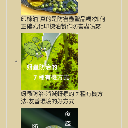
印楝油-真的是防害蟲聖品嗎?如何
正確乳化印楝油製作防害蟲噴霧
蚜蟲防治-消滅蚜蟲的 7 種有機方
法-友善環境的好方式