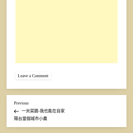
on
Leave a Comment
梅
爾
·
巴
塞
文
洛
Previous
Previous
繆
Post
一米菜園-我也能在自家
爺
章
爺
陽台當個城市小農
導