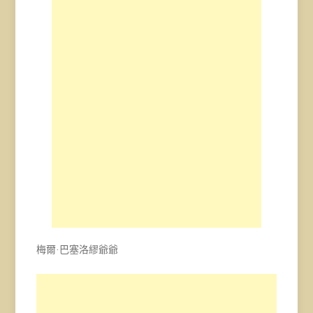
梅爾·巴塞洛繆爺爺