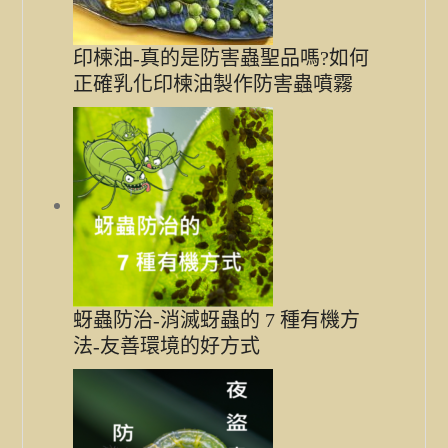
印楝油-真的是防害蟲聖品嗎?如何
正確乳化印楝油製作防害蟲噴霧
蚜蟲防治-消滅蚜蟲的 7 種有機方
法-友善環境的好方式