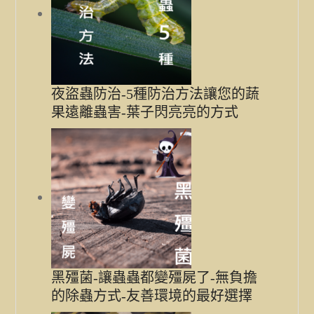
夜盜蟲防治-5種防治方法讓您的蔬
果遠離蟲害-葉子閃亮亮的方式
黑殭菌-讓蟲蟲都變殭屍了-無負擔
的除蟲方式-友善環境的最好選擇