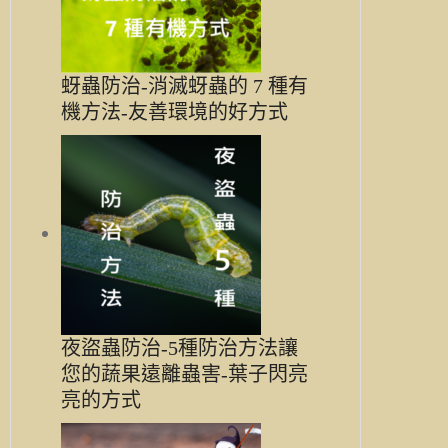
蚜蟲防治-消滅蚜蟲的 7 種有
機方法-友善環境的好方式
夜盜蟲防治-5種防治方法讓
您的蔬果遠離蟲害-葉子閃亮
亮的方式