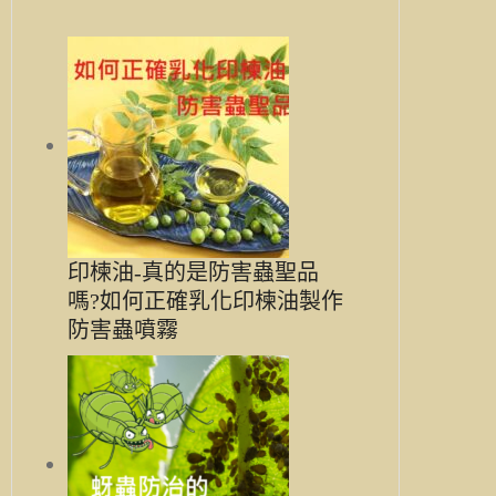
印楝油-真的是防害蟲聖品
嗎?如何正確乳化印楝油製作
防害蟲噴霧