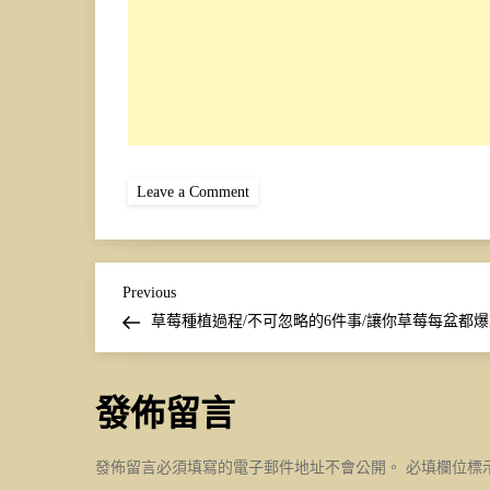
on
Leave a Comment
草
莓
種
植
過
文
程
Previous
Previous
Post
草莓種植過程/不可忽略的6件事/讓你草莓每盆都
章
導
發佈留言
覽
發佈留言必須填寫的電子郵件地址不會公開。
必填欄位標