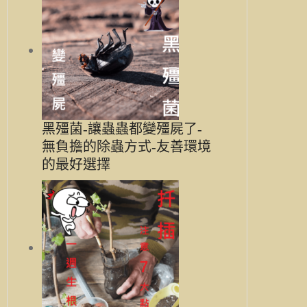
黑殭菌-讓蟲蟲都變殭屍了-
無負擔的除蟲方式-友善環境
的最好選擇