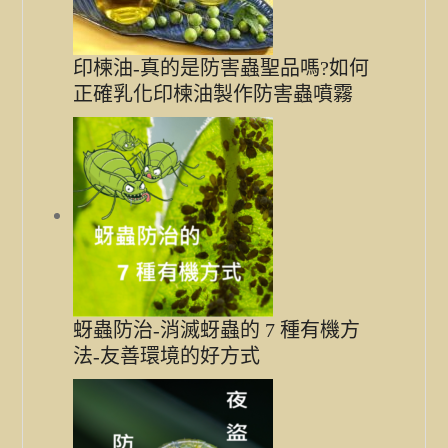
印楝油-真的是防害蟲聖品嗎?如何
正確乳化印楝油製作防害蟲噴霧
蚜蟲防治-消滅蚜蟲的 7 種有機方
法-友善環境的好方式