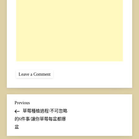
on
Leave a Comment
草
莓
表
面
文
Previous
Previous
Post
草莓種植過程/不可忽略
章
的6件事/讓你草莓每盆都爆
盆
導