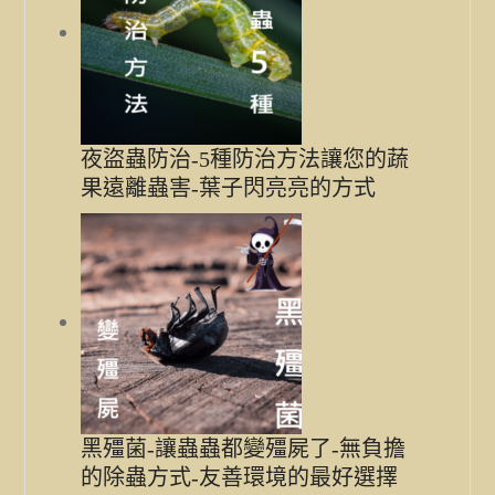
夜盜蟲防治-5種防治方法讓您的蔬
果遠離蟲害-葉子閃亮亮的方式
黑殭菌-讓蟲蟲都變殭屍了-無負擔
的除蟲方式-友善環境的最好選擇